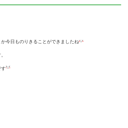
とか今日ものりきることができましたね
す。
です