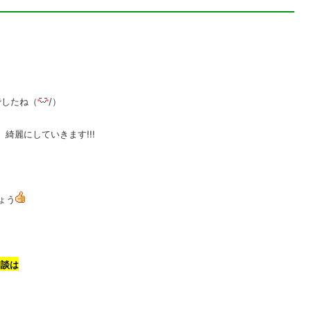
でしたね（
/）
綺麗にしていきます!!!
ょう
相談は