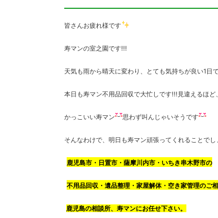
皆さんお疲れ様です
寿マンの室之園です!!!
天気も雨から晴天に変わり、とても気持ちが良い1日
本日も寿マン不用品回収で大忙しです!!!見違えるほど、
かっこいい寿マン
思わず叫んじゃいそうです
そんなわけで、明日も寿マン頑張ってくれることでし
鹿児島市・日置市・薩摩川内市・いちき串木野市の
不用品回収・遺品整理・家屋解体・空き家管理のご
鹿児島の相談所、寿マンにお任せ下さい。