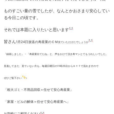
ものすごい量の雪でしたが、なんとかおさまり安心してい
る今日この頃です。
それでは本題に入りたいと思います
皆さん
1月24日放送の寿産業のＣＭ
見ていただけたでしょうか
「録画しました」・「寿産業出てたね」と、声をかけて頂き寿マンとてもうれしいでした。
見逃してまだ、見ていない方も、毎週日曜日の11時25分からＫＹＴで流れますので
ぜひご覧下さい
♪
「粗大ゴミ・不用品回収＝任せて安心寿産業」
「家屋・ビルの解体＝任せて安心寿産業へ」
お気軽にご相談ください