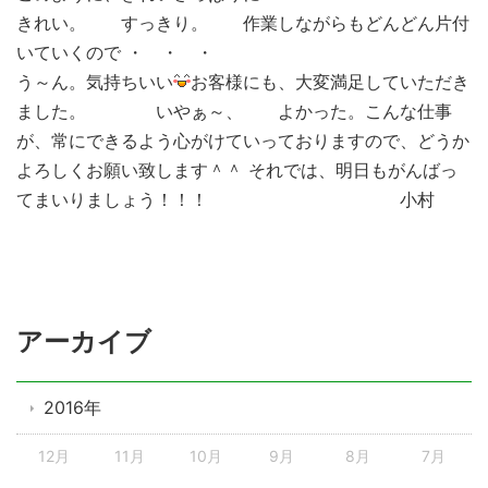
きれい。 すっきり。 作業しながらもどんどん片付
いていくので
・ ・ ・
う～ん。
気持ちいい
お客様にも、大変満足していただき
ました。 いやぁ～、 よかった。
こんな仕事
が、常にできるよう心がけていっておりますので、
どうか
よろしくお願い致します＾＾
それでは、明日もがんばっ
てまいりましょう！！！ 小村
アーカイブ
2016年
12月
11月
10月
9月
8月
7月