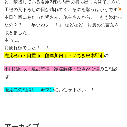
と、隣接している倉庫2棟の内部の持ち出しも終了。
次の
工程の瓦下ろしの日が晴れてくれるのを願うばかりです
本日作業にあたった皆さん、
施主さんから、
「もう終わっ
たの？？ 早いねぇ！！」
などなど、お褒めの言葉を
頂きました！
本当に
、
お疲れ様でした！！！！
鹿児島市・日置市・薩摩川内市・いちき串木野市
の
不用品回収・遺品整理・家屋解体・空き家管理
のご相談
は、
鹿児島の相談所 寿マン
にお任せ下さい！！
アーカイブ